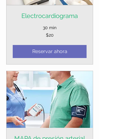
Electrocardiograma
30 min
20
$20
dólares
estadounidenses
Reservar ahora
MAPA de presión arterial