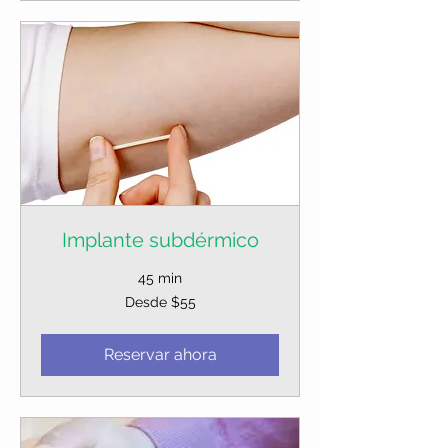
Implante subdérmico
45 min
Desde
Desde $55
55
dólares
estadounidenses
Reservar ahora