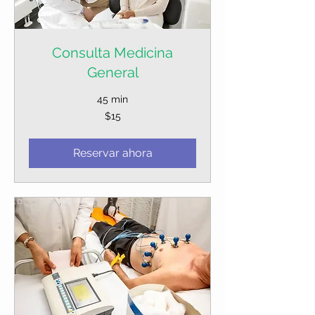
Consulta Medicina
General
45 min
15
$15
dólares
estadounidenses
Reservar ahora