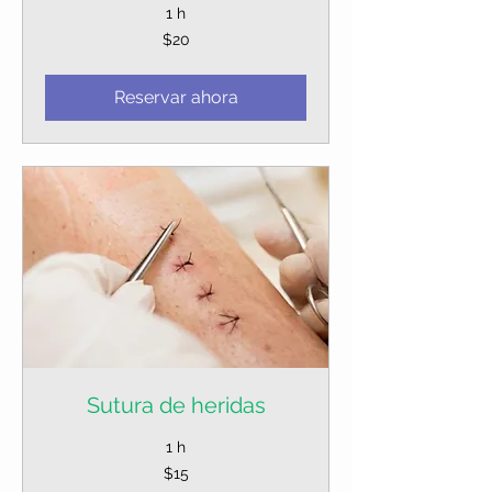
1 h
20
$20
dólares
estadounidenses
Reservar ahora
Sutura de heridas
1 h
15
$15
dólares
estadounidenses