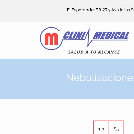
El Espectador E8-27 y Av. de los S
SALUD A TU ALCANCE
Nebulizacione
5
dólares
1 h
1
$5
estadounidenses