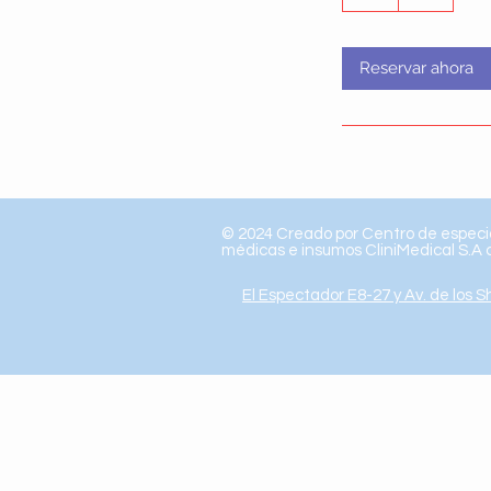
Reservar ahora
© 2024 Creado por Centro de especi
médicas e insumos CliniMedical S.A
El Espectador E8-27 y Av. de los Sh