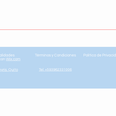
alidades
Términos y Condiciones
Política de Privaci
 con
Wix.com
yris. Quito
Tel: +593962331006