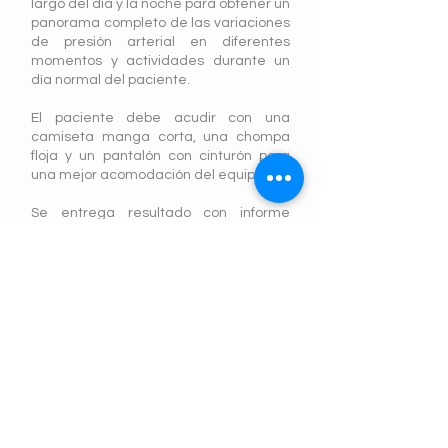
largo del día y la noche para obtener un
panorama completo de las variaciones
de presión arterial en diferentes
momentos y actividades durante un
día normal del paciente.
El paciente debe acudir con una
camiseta manga corta, una chompa
floja y un pantalón con cinturón para
una mejor acomodación del equipo.
Se entrega resultado con informe
médico
Reserva una cita
Agenda online. Es fácil, rápido
y seguro.
Términos y Condiciones
Política de
Privacidad