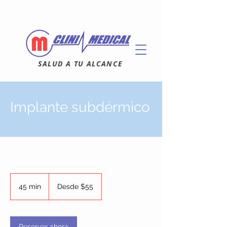
SALUD A TU ALCANCE
Implante subdérmico
Desde
55
45 min
4
Desde $55
dólares
estadounidenses
5
m
i
Reservar ahora