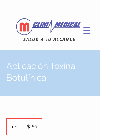
SALUD A TU ALCANCE
Aplicación Toxina
Botulínica
160
dólares
1 h
1
$160
estadounidenses